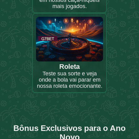
em nossos caça-níqueis
mais jogados.
Roleta
Teste sua sorte e veja
onde a bola vai parar em
nossa roleta emocionante.
Bônus Exclusivos para o Ano
Novo