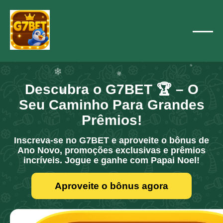
❄
❄
❄
❄
❄
❄
Descubra o G7BET 🏆 – O
❄
❄
❄
Seu Caminho Para Grandes
❄
Prêmios!
Inscreva-se no G7BET e aproveite o bônus de
Ano Novo, promoções exclusivas e prêmios
incríveis. Jogue e ganhe com Papai Noel!
Aproveite o bônus agora