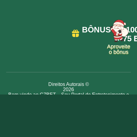
BÔNUS DE 100
+ 75
Aproveite
o bônus
Direitos Autorais ©
2026
Bem-vindo ao G7BET – Seu Portal de Entretenimento e
Sorte!
Explore o universo de G7BET e desfrute de uma
experiência de jogo incomparável. Aqui você encontra os
melhores jogos, promoções exclusivas e segurança total.
Registre-se agora no G7BET e inicie sua jornada rumo à
sorte. Aproveite cada jogada com emoção e confiança!