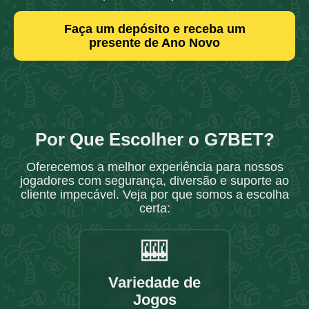
Faça um depósito e receba um
presente de Ano Novo
Por Que Escolher o G7BET?
Oferecemos a melhor experiência para nossos
jogadores com segurança, diversão e suporte ao
cliente impecável. Veja por que somos a escolha
certa:
🎰
Variedade de
Jogos