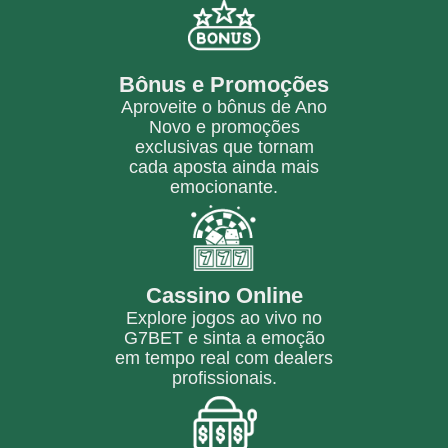
Bônus e Promoções
Aproveite o bônus de Ano
Novo e promoções
exclusivas que tornam
cada aposta ainda mais
emocionante.
Cassino Online
Explore jogos ao vivo no
G7BET e sinta a emoção
em tempo real com dealers
profissionais.